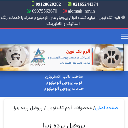
09128620282
02165244374
09375563670
alomtak_novin
 آلوم تک نوین - تولید کننده انواع پروفیل های آلومینیوم همراه با خدمات رنگ
استاتیک و آنادایزینگ
بعدی
قبلی
ساخت قالب اکستروژن
تولید پروفیل آلومینیوم
خدمات پروفیل آلومینیوم
صفحه اصلی
/
محصولات آلوم تک نوین
/
پروفیل پرده زبرا
پروفیل پرده زبرا